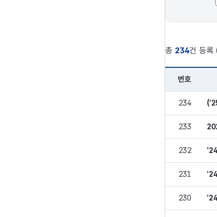
게시판 아이콘 
글목록 개수 지
총
234
건 등록 (
번호
제도개선 게시판으
234
(
233
2
232
'
231
'
230
'