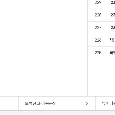
229
'
228
'
227
'
226
「
225
국
오류신고·이용문의
뷰어다