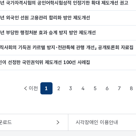
23년 국가자격시험의 공인어학시험성적 인정기한 확대 제도개선 권고
23년 외국인 선원 고용관리 합리화 방안 제도개선
23년 부당한 행정처분 효과 승계 방지 방안 제도개선
공직사회의 기득권 카르텔 방지･전관특혜 관행 개선」 공개토론회 자료집
민이 선정한 국민권익위 제도개선 100선 사례집
1
2
3
4
5
6
7
8
운로드
시각장애인 이용안내