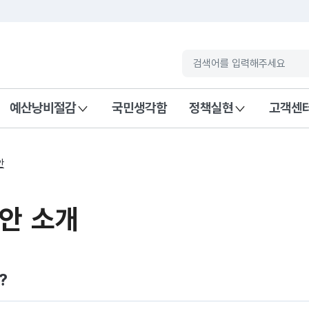
고
예산낭비절감
국민생각함
정책실현
고객센
안
안 소개
?