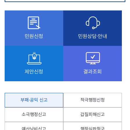
민원신청
민원상담·안내
제안신청
결과조회
부패·공익 신고
적극행정신청
소극행정신고
갑질피해신고
예산낭비신고
행정심판청구