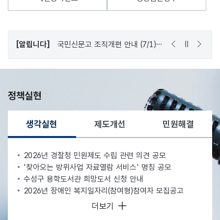
[알립니다]
국민신문고 조직개편 안내 (7/1)
2026-06-
정책실현
생각실현
제도개선
민원해결
선택됨
생각실현
2026년 경찰청 민원제도 수립 관련 의견 공모
'찾아오는 방위사업 자료열람 서비스' 명칭 공모
수성구 용학도서관 희망도서 신청 안내
2026년 장애인 복지일자리(참여형)참여자 모집공고
생각실현
더보기