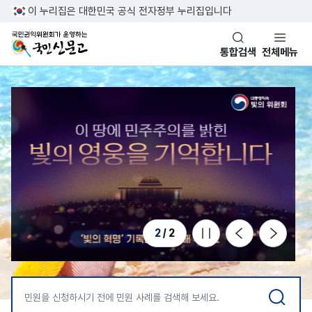
반복영역 건너뛰기
이 누리집은 대한민국 공식 전자정부 누리집입니다
국민권익위원회가 운영하는 국민신문고
통합검색
전체메뉴
2
/
2