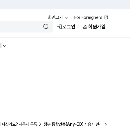
화면크기
For Foreigners
로그인
회원가입
입력 검색어 초기화
검색
터
 아니신가요?
정부 통합인증(Any-ID)
사용자 등록
사용자 관리