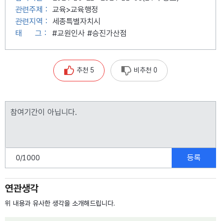
관련주제 :
교육>교육행정
관련지역 :
세종특별자치시
태
그 :
#교원인사
#승진가산점
추천 5
비추천 0
등록
0
/1000
연관생각
위 내용과 유사한 생각을 소개해드립니다.