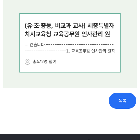
(유·초·중등, 비교과 교사) 세종특별자
[국
치시교육청 교육공무원 인사관리 원
반 
칙 개정 관련 설문조사
처벌
... 같습니다.-------------------------------
... 
-------------------1. 교육공무원 인사관리 원칙
다. 인
2. 교육공무원
승진가산점
평정규정3. 교육공무원 자
적용기
총472명 참여
총
격연수 대상자 선정 및 임용기준4. 성과상여금 지급기
을 줍니
준 및 근무성적평정기준(관리자교육전문직원)------
부실 
-----------------------------------------
회를 
---이번 설문은 4대 개선과제 중 첫 번째로 "교육공무
해제 및
원 인사관리 원칙"에 관한 내용입니다.조사 결과는 ...
을 ...
학부모가 교사에 직접 연락 금지 정
(교
목록
책!
육청
관련
... 업무분장 맡은 교사는 고참 교사로 하고해당 교사
... 같
에게는 인센티브(안식년, 성과상여금,
승진
가산점
, 전
----
문직
가산점
, 연구가점, 대학원 학비 지원, 외국 학교
2. 
총0명 참여
총
장
가산점
등등)를 부여하도록 합니다.물론 악성 학부
격연수
모가 있는 학교에서는 한 교사가 최대 2년까지만 담당
준 및