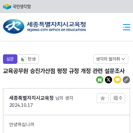
반복영역 건너뛰기
상단메뉴
설문
탄생
생각의 발자취
교육공무원 승진가산점 평정 규정 개정 관련 설문조사
댓글 수
세종특별자치시교육청
님의 생각
0
2024.10.17
안녕하십니까