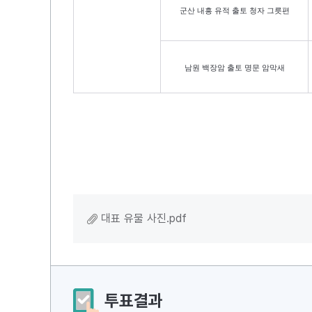
군산 내흥 유적 출토 청자 그릇편
남원 백장암 출토 명문 암막새
대표 유물 사진.pdf
투표결과