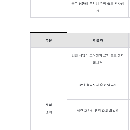
충주 창동리·
루암리
유적 출토 백자병
편
호남권역
구분
유 물 명
강진 사당리 고려청자 요지 출토 청자
접시편
부안 청림사지 출토 암막새
호남
제주 고산리 유적 출토 화살촉
권역