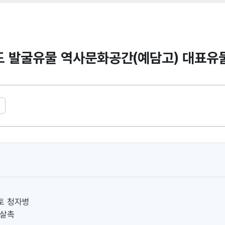
도 발굴유물 역사문화공간(예담고) 대표유
글 수
토 청자병
화살촉