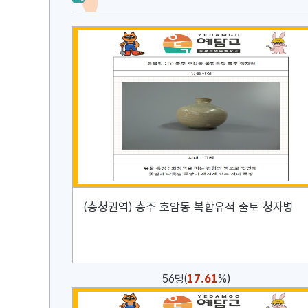
(충청권역) 충주 호암동 복합유적 출토 청자병
17.61
56명(
%)