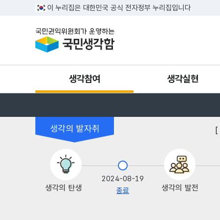
반복영역 건너뛰기
이 누리집은 대한민국 공식 전자정부 누리집입니다
국민권익위원회가 운영하는 국민생각함
생각참여
생각실현
현재 위치 안내
생각쓰기
생각완성
생각의 발자취
생각모음
온라인공청회
상훈
2024-08-19
생각의 탄생
생각의 발전
종료