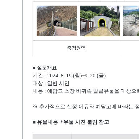
충청권역
■
설문개요
기간
: 2024. 8. 19.(
월
)~9. 20.(
금
)
대상
:
일반 시민
내용
:
예담고 소장 비귀속 발굴유물을 대상으로
※ 추가적으로 선정 이유와 예담고에 바라는 
■ 유물내용 *유물 사진 붙임 참고
충청권역