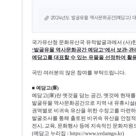
2024년도 발굴유물 역사문화공간(예담고) 대
국가유산청 문화유산국 유적발굴과에서
(
사
)
‘
발굴유물 역사문화공간 예담고
’
에서 보관
·
관
예담고를 대표할 수 있는 유물을 선정하여 활
국민 여러분의 많은 참여를 부탁드립니다
.
■
예담고
(
庫
)
예담고(
庫
)
란 옛것을 담는 공간
,
옛것에 현재를
발굴유물 역사문화공간으로
지역 내 유휴시설
권역별로 비귀속 유산을 위한 수장고를 마련
발굴조사를 통해 출토된 비귀속 유산을 안정
전시
,
교육
,
문화행사 등에 지속적인 문화자원
(
예담고 누리집
: https://www.yedamgo.kr)