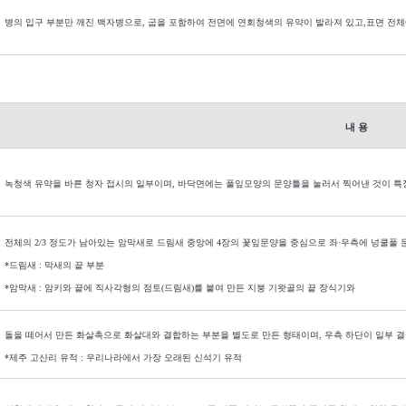
병의 입구 부분만 깨진 백자병으로,
굽을 포함하여 전면에 연회청색의 유약이 발라져 있고
,표면 전
내 용
녹청색 유약을 바른 청자 접시의 일부이며
,
바닥면에는 풀잎모양의 문양틀을 눌러서 찍어낸 것이 특
전
체의
2/3
정도가 남아있는 암막새로 드림새 중앙에
4
장의 꽃잎문양을 중심으로 좌
·
우측에 넝쿨풀 
*드림새 : 막새의 끝 부분
*암막새 : 암키와 끝에 직사각형의 점토(드림새)를 붙여 만든 지붕 기왓골의 끝 장식기와
돌을 떼어서 만든 화살촉으로 화살대와 결합하는 부분을 별도로 만든 형태이며
,
우측 하단이 일부 
*
제주 고산리 유적
:
우리나라에서 가장 오래된 신석기 유적