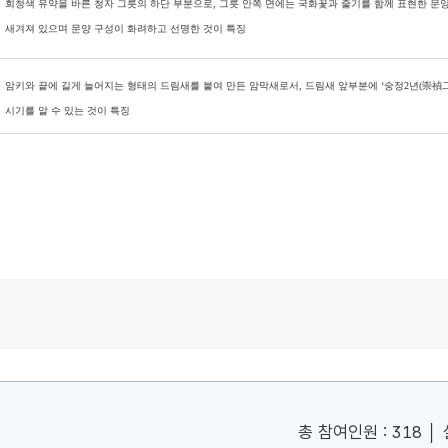
회청색 유약을 바른 청자 그릇의 하단 부분으로
,
그릇 안쪽 면에는 국화꽃과 줄기를 함께 표현한 문
새겨져 있으며 문양 구성이 화려하고 선명한 것이 특징
암키와 끝에 길게 늘어지는 형태의 드림새를 붙여 만든 암막새로서
,
드림새 앞부분에
‘
숭정
2
년
(
崇禎
시기를 알 수 있는 것이 특징
총 참여인원 : 318 │ 