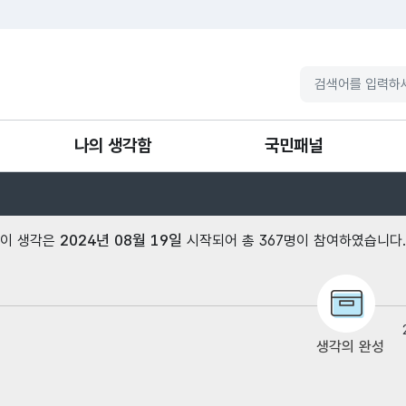
나의 생각함
국민패널
나의 이용내역
국민패널소개
2024년 08월 19일
[ 이 생각은
시작되어 총 367명이 참여하였습니다. 
패널 가입·탈퇴
패널 안건
생각의 완성