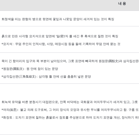
내 용
회청색을 띠는 완형의 병으로 윗면에 꽃잎과 나뭇잎 문양이 새겨져 있는 것이 특징
흙으로 만든 사각형 묘지석으로 앞면에 '
밀
(
密
)'
자 를 새긴 후 흑색으로 칠한 것이 특징
*묘지석 : 무덤 주인의 인적사항, 사망, 매장시점 등을 돌에 기록하여 무덤 안에 묻는 것
목이 긴 항아리의 입구와 목 부분이 남아있으며,
그릇 표면에 빼곡하게 원점문
(
圓點文
)
과 삼각집선문
*원점문(圓點文) : 원 안에 점이 있는 문양
*삼각집선문(三角集線文) : 삼각형 틀 안에 선을 촘촘히 넣은 문양
회녹색 유약을 바른 분청사기 대접편으로,
안쪽 바닥에는 국화꽃과 여의두무늬가 새겨져 있고
,
그릇
*여의(如意) : 불교 의례 도구로써, 그 머리 장식의 모양과 유사한 무늬를 여의두무늬라고 함.
구름 또
*화장토 : 도자기 표면에 칠하는 흙물로서 점토를 주성분으로 하며 도자기 표면을 개선, 장식하기 