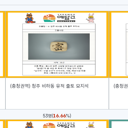
(충청권역) 청주 비하동 유적 출토 묘지석
(충청권
16.66
53명(
%)