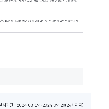
양과
여의두무늬가 새겨져 있고
,
왕실 자기에서 주로 관찰되는
구름 문양이
二年
, 1629
년
)
기사
(
己巳
)
년
3
월에 만들었다
.’
라는 명문이 있어 명확한 제작
실시기간 : 2024-08-19~2024-09-20(24시까지)