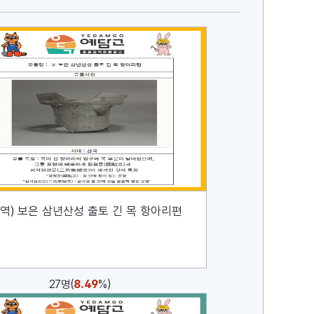
역) 보은 삼년산성 출토 긴 목 항아리편
8.49
27명(
%)