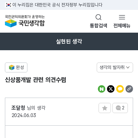
반복영역 건너뛰기
이 누리집은 대한민국 공식 전자정부 누리집입니다
국민권익위원회가 운영하는 국민생각함
통합검색
전체메뉴
열기
실현된 생각
완성
생각의 발자취
신상품개발 관련 의견수렴
조달청
님의 생각
2
댓글 수
2024.06.03