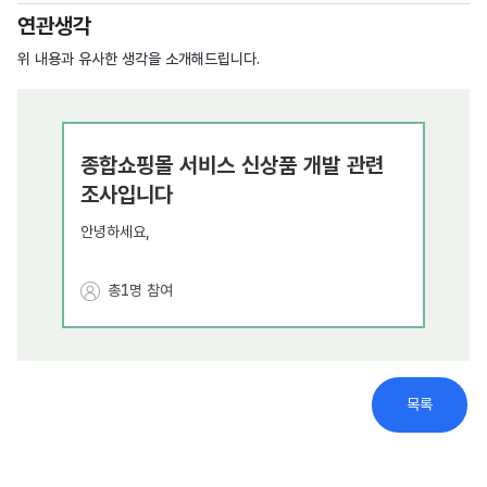
연관생각
위 내용과 유사한 생각을 소개해드립니다.
종합쇼핑몰 서비스 신상품 개발 관련
조달
조사입니다
안녕하세요,
조달청
조달청 서비스계약과입니다.
추가로
총1명 참여
의견을
종합쇼핑몰 서비스 쪽에 등록되었으면 하는 상품에 대
해
참여
국민 여러분의 의견을 듣기위해 공모합니다
종합쇼핑몰 서비스 신상품 개발 관련
목록
조사입니다
등록되었으면 하는 새로운 서비스 상품이 있으신 분들
은 일주일간
안녕하세요,