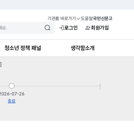
기관홈 바로가기
도움말
국민신문고
검색
로그인
회원가입
청소년 정책 패널
생각함소개
]
청소년 정책 패널 소개
생각함이란?
패널 가입·탈퇴
생각카드
패널 안건
공지함
2026-07-26
종료