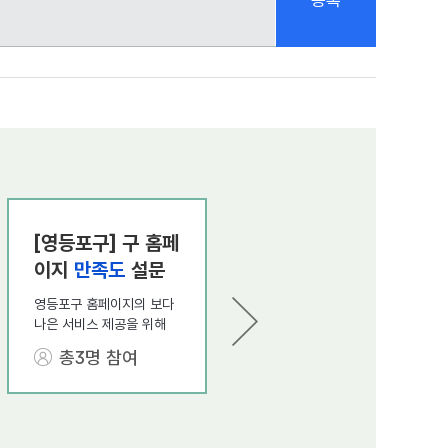
0
/1000
[영등포구] 구 홈페
2026년 거창교육
이지
만족도
설문
지원청 지방공무원
조사
직무연수
만족도
영등포구 홈페이지의 보다
2026년도 거창교육지원청
조사
나은 서비스 제공을 위해
지방공무원 직무연수
만족
홈페이지 이용자
만족도
조
도
조사
총3명 참여
총42명 참여
사
를 실시합니다.