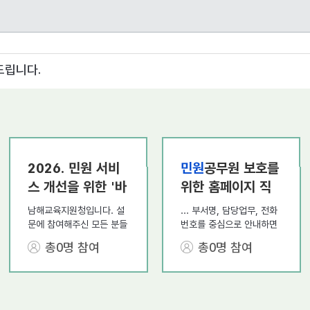
드립니다.
2026. 민원 서비
민원
공무원 보호를
스 개선을 위한 '바
위한 홈페이지 직
닥 안내선 및 민원
원 정원 표시방식
남해교육지원청입니다. 설
... 부서명, 담당업무, 전화
도움벨'
만족도
설
개선과 관련
문에 참여해주신 모든 분들
번호를 중심으로 안내하면
께 진심으로 감사드립니다.
민원
인은 필요한 업무 담당
문
조사
결과
총0명 참여
총0명 참여
설문
조사
결과, 바닥안내선
부서를 충분히 찾을 수 있
과 민원도움벨에 대한 매우
으며, 직원 개인의 이름을
높은 긍정 응답률을 보여
공개하지 않아도
행정서비
바닥안내선과 민원도움벨
스
이용에는 큰 불편이 없
설치가 민원인의 청사 이용
습니다. 실제로 인사혁신처