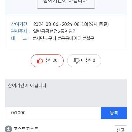
참여기간이 아닙니다.
참여기간 :
2024-08-06~2024-08-18(24시 종료)
관련주제 :
일반공공행정>통계관리
태
그 :
#시민누구나
#공공데이터
#설문
추천 20
비추천 0
등록
0
/1000
고스트고스트
신고