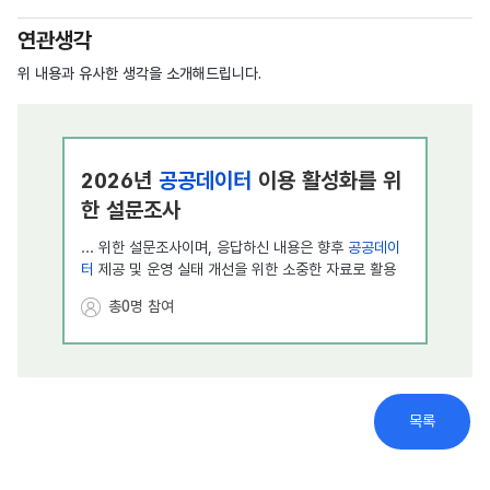
연관생각
위 내용과 유사한 생각을 소개해드립니다.
2026년
공공데이터
이용 활성화를 위
화재
한 설문조사
전 
어떻
... 위한 설문조사이며, 응답하신 내용은 향후
공공데이
2026
터
제공 및 운영 실태 개선을 위한 소중한 자료로 활용
살리는
될 예정이니 많은 참여 부탁드립니다.◈
공공데이터
란
설치,
총0명 참여
?- 국가 및
공공
기관이 생성취득관리하고 있는 전자적
셔서 
형태의 정보나 자료로, 국민 누구나 자유롭게 이용하고
요하다
재활용할 수 있도록 개방된 ...
립을 
도로 위 3D 입체 착시 효과 기술 도입,
[국
목록
과연 안전할까요? 시민 여러분의 의견
부실
을 듣습니다!
제'
... 026. 7. 16. ~ 2026. 7. 31. 실시한 '도로 위 3D
...