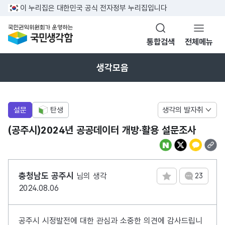
반복영역 건너뛰기
이 누리집은 대한민국 공식 전자정부 누리집입니다
국민권익위원회가 운영하는 국민생각함
통합검색
전체메뉴
열기
생각모음
설문
탄생
생각의 발자취
(공주시)2024년 공공데이터 개방·활용 설문조사
충청남도 공주시
님의 생각
23
댓글 수
2024.08.06
공주시 시정발전에 대한 관심과 소중한 의견에 감사드립니