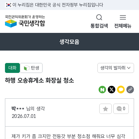
반복영역 건너뛰기
이 누리집은 대한민국 공식 전자정부 누리집입니다
국민권익위원회가 운영하는 국민생각함
통합검색
전체메뉴
열기
생각모음
대화
탄생
생각의 발자취
하행 오송휴게소 화장실 청소
박***
님의 생각
0
댓글 수
2026.07.01
제가 키가 좀 크지만 전등갓 부분 청소점 해줘요 너무 심각