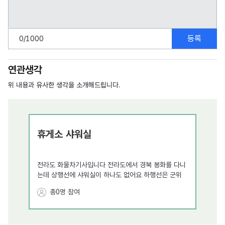
등록
0
/1000
연관생각
위 내용과 유사한 생각을 소개해드립니다.
휴게소 샤워실
AR
내 
전라도 화물차기사입니다 전라도에서 경북 봉화를 다니
현
휴
는데 상행선에 샤워실이 하나도 없어요 하행선은 군위
되는걸
에 생겼는데 상행선도 필요합니다 광주ㅡ대구
고속도로
구) 
총0명 참여
도 없고 중앙
고속도로
도 없어요 꼭 만들어주시길 바랍
나오던
니다 수고하세요
놓치만
무 오