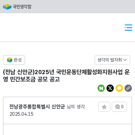
반복영역 건너뛰기
상단메뉴
완성
생각의 발자취
(전남 신안군)2025년 국민운동단체활성화지원사업 운
영 민간보조금 공모 공고
댓글 수
전남광주통합특별시 신안군
님의 생각
0
2025.04.15