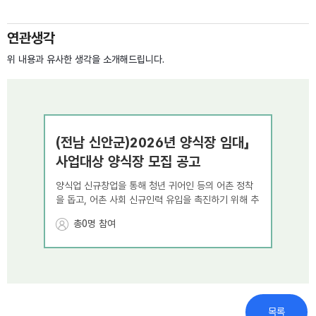
연관생각
위 내용과 유사한 생각을 소개해드립니다.
(전남 신안군)2026년 양식장 임대」
(전
사업대상 양식장 모집 공고
복지
양식업 신규창업을 통해 청년 귀어인 등의 어촌 정착
○ 사
을 돕고, 어촌 사회 신규인력 유입을 촉진하기 위해 추
진하는 ‘양식장 임대사업’에 참여할 양식장을 다음
○ 신
총0명 참여
총
과 같이 공고합니다.
- (거
고 2
□ 모집개요
신청
1) 사 업 명 : 2026년 양식장 임대 사업
야 함
2) 모집기간 : 상시모집
- (연
(전남 신안군)2026년 신안군 전기차
(전
3) 접 수 처 : 한국어촌어항공단(이메일 및 우편접
목록
수 등)
○ 신청기