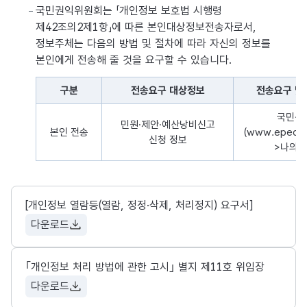
국민권익위원회는 「개인정보 보호법 시행령
제42조의2제1항」에 따른 본인대상정보전송자로서,
정보주체는 다음의 방법 및 절차에 따라 자신의 정보를
본인에게 전송해 줄 것을 요구할 수 있습니다.
구분
전송요구 대상정보
전송요구 및
개인정보의 전송요구에 관한 사항을 나타낸 표로 구분, 전송요구
국민신
민원·제안·예산낭비신고
본인 전송
(www.epeopl
신청 정보
>나의
[개인정보 열람등(열람, 정정·삭제, 처리정지) 요구서]
다운로드
｢개인정보 처리 방법에 관한 고시｣ 별지 제11호 위임장
다운로드