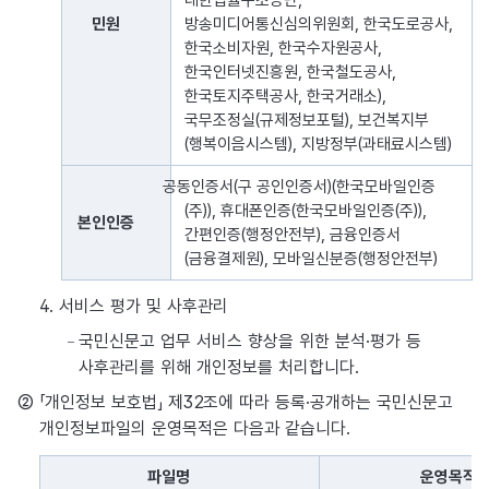
대한법률구조공단,
민원
방송미디어통신심의위원회, 한국도로공사,
한국소비자원, 한국수자원공사,
한국인터넷진흥원, 한국철도공사,
한국토지주택공사, 한국거래소),
국무조정실(규제정보포털), 보건복지부
(행복이음시스템), 지방정부(과태료시스템)
공동인증서(구 공인인증서)(한국모바일인증
(주)), 휴대폰인증(한국모바일인증(주)),
본인인증
간편인증(행정안전부), 금융인증서
(금융결제원), 모바일신분증(행정안전부)
4. 서비스 평가 및 사후관리
국민신문고 업무 서비스 향상을 위한 분석·평가 등
사후관리를 위해 개인정보를 처리합니다.
② 「개인정보 보호법」 제32조에 따라 등록·공개하는 국민신문고
개인정보파일의 운영목적은 다음과 같습니다.
파일명
운영목적