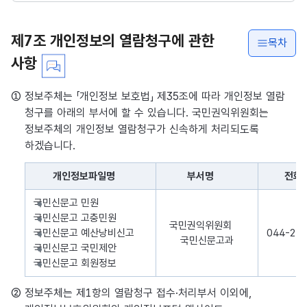
제7조 개인정보의 열람청구에 관한
목차
사항
① 정보주체는 「개인정보 보호법」 제35조에 따라 개인정보 열람
청구를 아래의 부서에 할 수 있습니다. 국민권익위원회는
정보주체의 개인정보 열람청구가 신속하게 처리되도록
하겠습니다.
개인정보파일명
부서명
전화
처리하는 개인정보의 항목을 나타낸 표로, 개인정보파일의 명칭, 부서
국민신문고 민원
국민신문고 고충민원
국민권익위원회
국민신문고 예산낭비신고
044-20
국민신문고과
국민신문고 국민제안
국민신문고 회원정보
② 정보주체는 제1항의 열람청구 접수·처리부서 이외에,