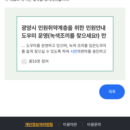
광양시 민원취약계층을 위한 민원안내
부
도우미 운영(녹색조끼를 찾으세요!) 만
이디
족도 조사
... 도우미를 운영하고 있으며, 녹색 조끼를 입은도우미
를 쉽게 찾으실 수 있도록 하여
시민
의편의를 증진하고
자 노력하고 있습니다.이에 대한 여러분의 소중한 의견
총16명 참여
을 듣고자 주민 ... 불만족2. 민원안내도우미 서비스 개
선이 필요한 부분이 있다면 무엇인가요?3. 기타 의견
및
제안
...
국회도서관 광주분원 중외공원 내 유치
「
부
목록
제안
(기부체납공원 활용방안
제안
)
이
... .
제안
배경 및 현재 문제점 민간공원특례사업의 한
☞ 네
계와 부실 조성 ... 당초 기대와 달리 부실하게 조성된
및 기
공원은 인근 거주민과
시민
들의 이용률 저하로 이어질
개인정보처리방침
이용약관
이용문의
총745명 참여
수밖에 없으며, 이는 행정력 낭비 ... 오명과 함께 대규