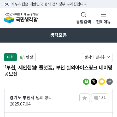
반복영역 건너뛰기
이 누리집은 대한민국 공식 전자정부 누리집입니다
국민권익위원회가 운영하는 국민생각함
통합검색
전체메뉴
열기
생각모음
대화
탄생
생각의 발자취
「부천, 제안핸썹! 플랫폼」 부천 실외아이스링크 네이밍
공모전
경기도 부천시
님의 생각
134
댓글 수
2025.07.04